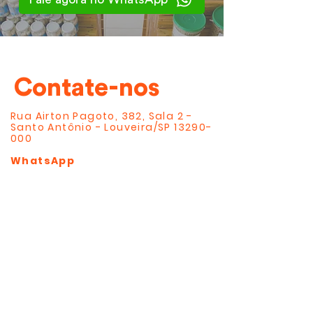
Contate-nos
Rua Airton Pagoto, 382, Sala 2 -
Santo Antônio - Louveira/SP
13290-
000
WhatsApp
19 97420 6966
Email
contato@lacsdistribuidora.com.br
Venha nos visitar! ☕️